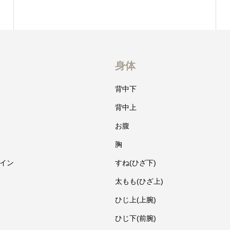
身体
背中下
背中上
お腹
胸
イン
すね(ひざ下)
太もも(ひざ上)
ひじ上(上腕)
ひじ下(前腕)