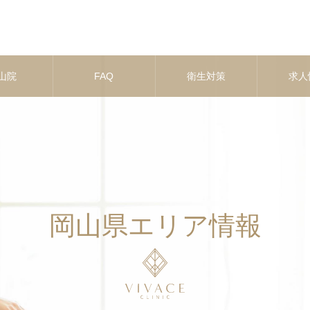
山院
FAQ
衛生対策
求人
岡山県エリア情報