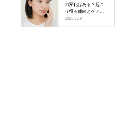
の変化はある？起こ
り得る傾向とケアの
ポイント
2025.08.9