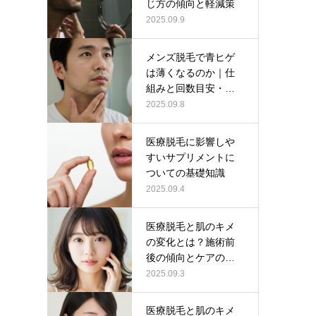
じ方の傾向と軽減策
2025.09.9
メンズ脱毛で青ヒゲ
は薄くなるのか｜仕
組みと回数目安・注
意点
2025.09.8
医療脱毛に影響しや
すいサプリメントに
ついての基礎知識
2025.09.4
医療脱毛と肌のキメ
の変化とは？施術前
後の傾向とケアの考
え方
2025.09.3
医療脱毛と肌のキメ