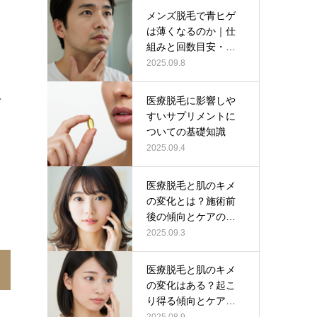
メンズ脱毛で青ヒゲ
は薄くなるのか｜仕
組みと回数目安・注
意点
2025.09.8
で
医療脱毛に影響しや
すいサプリメントに
ついての基礎知識
2025.09.4
ま
医療脱毛と肌のキメ
の変化とは？施術前
後の傾向とケアの考
え方
2025.09.3
医療脱毛と肌のキメ
の変化はある？起こ
り得る傾向とケアの
あ
ポイント