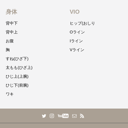
身体
VIO
背中下
ヒップ(おしり
背中上
Oライン
お腹
Iライン
胸
Vライン
すね(ひざ下)
太もも(ひざ上)
ひじ上(上腕)
ひじ下(前腕)
ワキ