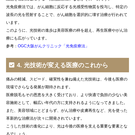
光免疫療法では、がん細胞に反応する光感受性物質を投与し、特定の
波長の光を照射することで、がん細胞を選択的に壊す治療が行われて
います。
このように、光技術の進歩は美容医療の枠を超え、再生医療やがん治
療にも広がっています。
参考：
OGC大阪がんクリニック「光免疫療法」
4. 光技術が変える医療のこれから
痛みの軽減、スピード、確実性を兼ね備えた光技術は、今後も医療の
現場でさらなる発展が期待されます。
医療脱毛もその恩恵を大きく受けており、より快適で負担の少ない美
容施術として、幅広い年代の方に支持されるようになってきました。
また、美容領域にとどまらず、がん治療や皮膚再生など、光を使った
革新的な治療法が次々に開発されています。
こうした技術の進化により、光は今後の医療を支える重要な要素とな
るでしょう。