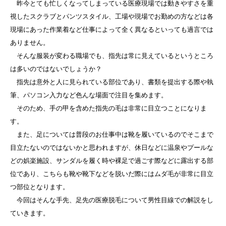
昨今とても忙しくなってしまっている医療現場では動きやすさを重
視したスクラブとパンツスタイル、工場や現場でお勤めの方などは各
現場にあった作業着など仕事によって全く異なるといっても過言では
ありません。
そんな服装が変わる職場でも、指先は常に見えているというところ
は多いのではないでしょうか？
指先は意外と人に見られている部位であり、書類を提出する際や執
筆、パソコン入力など色んな場面で注目を集めます。
そのため、手の甲を含めた指先の毛は非常に目立つことになりま
す。
また、足については普段のお仕事中は靴を履いているのでそこまで
目立たないのではないかと思われますが、休日などに温泉やプールな
どの娯楽施設、サンダルを履く時や裸足で過ごす際などに露出する部
位であり、こちらも靴や靴下などを脱いだ際にはムダ毛が非常に目立
つ部位となります。
今回はそんな手先、足先の医療脱毛について男性目線での解説をし
ていきます。