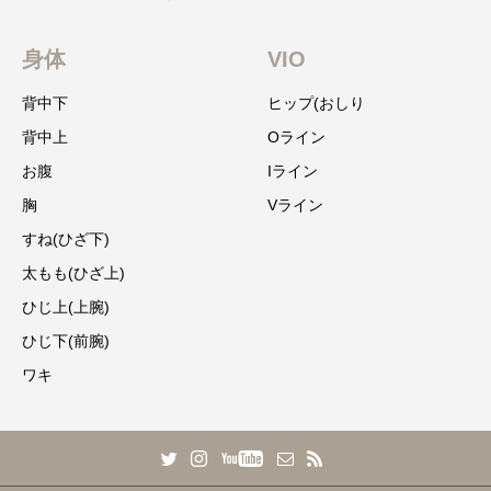
身体
VIO
背中下
ヒップ(おしり
背中上
Oライン
お腹
Iライン
胸
Vライン
すね(ひざ下)
太もも(ひざ上)
ひじ上(上腕)
ひじ下(前腕)
ワキ