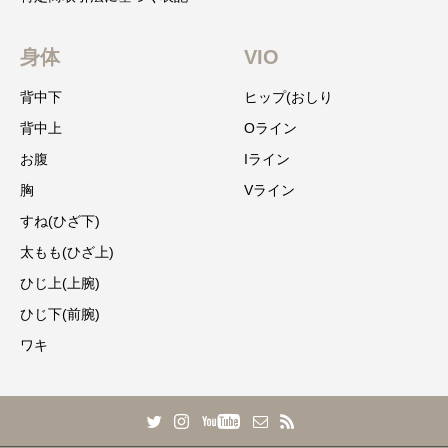
身体
VIO
背中下
ヒップ(おしり
背中上
Oライン
お腹
Iライン
胸
Vライン
すね(ひざ下)
太もも(ひざ上)
ひじ上(上腕)
ひじ下(前腕)
ワキ